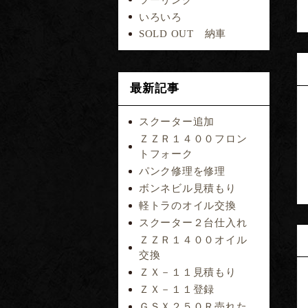
いろいろ
SOLD OUT 納車
最新記事
スクーター追加
ＺＺＲ１４００フロン
トフォーク
パンク修理を修理
ボンネビル見積もり
軽トラのオイル交換
スクーター２台仕入れ
ＺＺＲ１４００オイル
交換
ＺＸ－１１見積もり
ＺＸ－１１登録
ＧＳＸ２５０Ｒ売れた