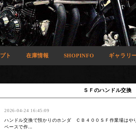
プト
在庫情報
SHOPINFO
ギャラリ
ＳＦのハンドル交換
2026-04-24 16:45:09
ハンドル交換で預かりのホンダ ＣＢ４００ＳＦ作業場はや
ペースで作...