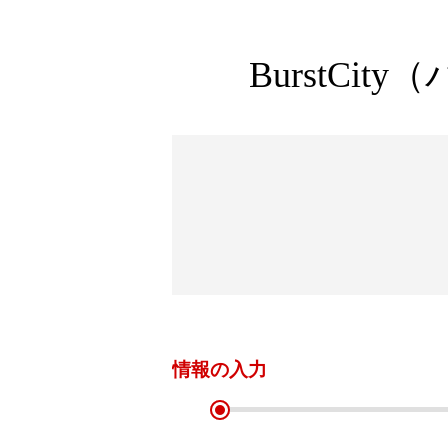
BurstC
情報の
入力